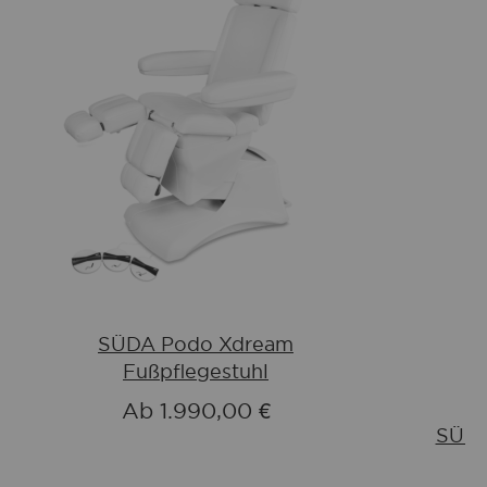
SÜDA Podo Xdream
Fußpflegestuhl
Ab
1.990,00 €
SÜDA