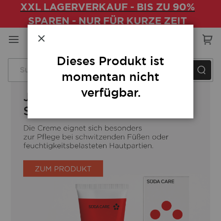
XXL LAGERVERKAUF - BIS ZU 90%
SPAREN - NUR FÜR KURZE ZEIT
Direkt
zum
Schließen
Inhalt
Dieses Produkt ist
momentan nicht
verfügbar.