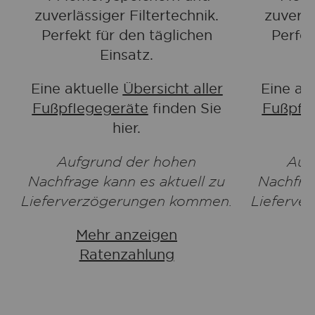
zuverlässiger Filtertechnik.
zuverlä
Perfekt für den täglichen
Perfek
Einsatz.
Eine aktuelle
Übersicht aller
Eine ak
Fußpflegegeräte
finden Sie
Fußpfl
hier.
Aufgrund der hohen
Auf
Nachfrage kann es aktuell zu
Nachfrag
Lieferverzögerungen kommen.
Lieferve
Mehr anzeigen
M
Ratenzahlung