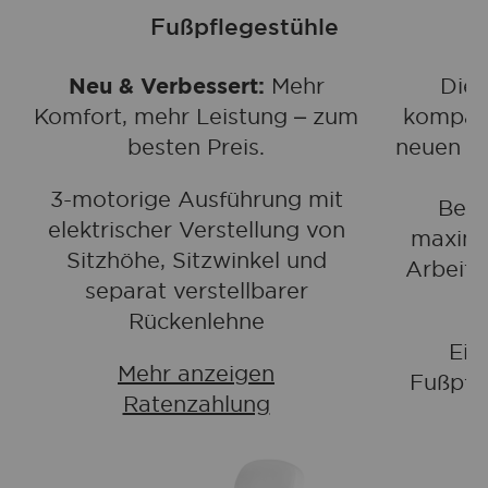
Fußpflegestühle
Neu & Verbessert:
Mehr
Die 
Komfort, mehr Leistung – zum
kompakt
besten Preis.
neuen G
3-motorige Ausführung mit
Beha
elektrischer Verstellung von
maxima
Sitzhöhe, Sitzwinkel und
Arbeite
separat verstellbarer
Rückenlehne
Ein
Mehr anzeigen
Fußpfle
Ratenzahlung
M