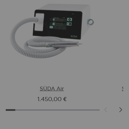
SÜDA Air
SÜ
1.450,00 €