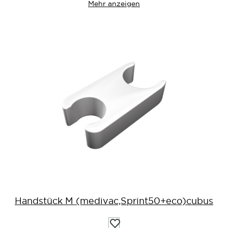
Mehr anzeigen
Handstück M (medivac,Sprint50+eco)cubus
Auf