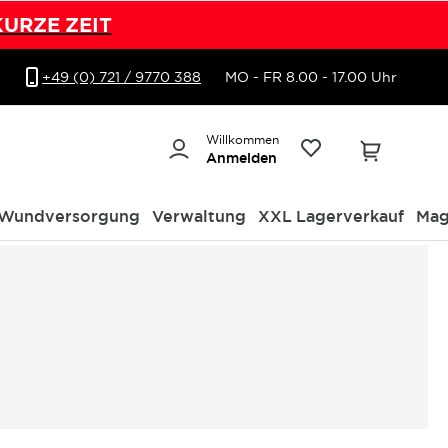
KURZE ZEIT
+49 (0) 721 / 9770 388
MO - FR 8.00 - 17.00 Uhr
Willkommen
Anmelden
Wundversorgung
Verwaltung
XXL Lagerverkauf
Mag