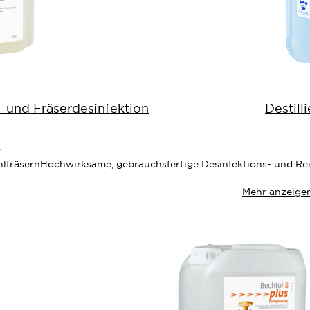
und Fräserdesinfektion
Destill
uf
e
unschliste
lfräsern
Hochwirksame, gebrauchsfertige Desinfektions- und Rei
Mehr anzeige