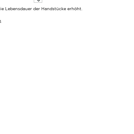
die
Wunschliste
 die Lebensdauer der Handstücke erhöht.
n