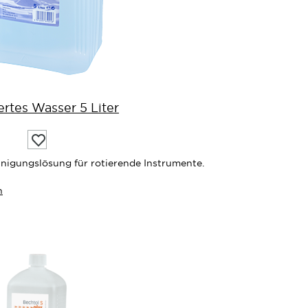
iertes Wasser 5 Liter
Auf
die
Wunschliste
nigungslösung für rotierende Instrumente.
n