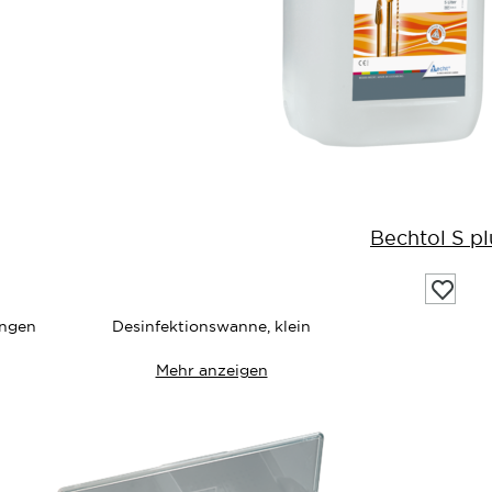
Bechtol S pl
Auf
die
Wunsch
ungen
Desinfektionswanne, klein
Mehr anzeigen