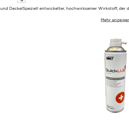
die
Wunschliste
 und Deckel
Speziell entwickelter, hochwirksamer Wirkstoff, der
Mehr anzeige