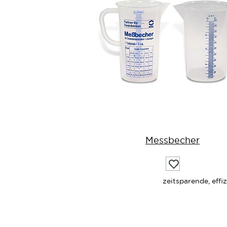
Messbecher
Auf
die
Wunschliste
zeitsparende, effi