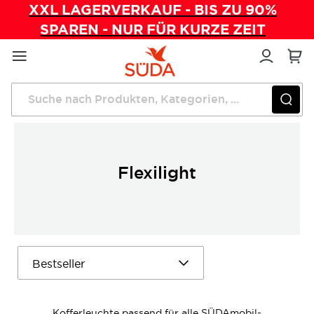
XXL LAGERVERKAUF - BIS ZU 90%
SPAREN - NUR FÜR KURZE ZEIT
Direkt
zum
Inhalt
Startseite
Mobile Fußpflege
Kofferleuchten
Flexilight
Flexilight
Kofferleuchte passend für alle SÜDAmobil-