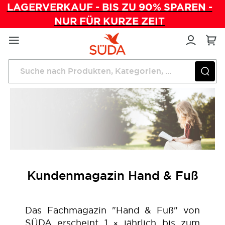
LAGERVERKAUF - BIS ZU 90% SPAREN -
NUR FÜR KURZE ZEIT
Direkt
zum
Inhalt
Startseite
Kundenmagazin
Kundenmagazin Hand & Fuß
Das Fachmagazin "Hand & Fuß" von
SÜDA erscheint 1 × jährlich bis zum