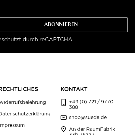
ABONNIEREN
eschützt durch reCAPTCHA
RECHTLICHES
KONTAKT
+49 (0) 721 / 9770
Widerrufsbelehrung
388
Datenschutzerklärung
shop@sueda.de
Impressum
An der RaumFabrik
33b 76227