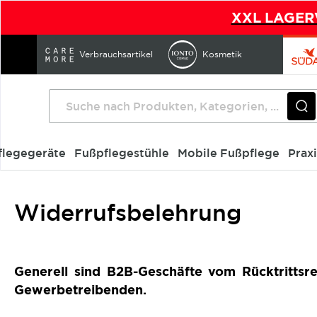
XXL LAGERV
Direkt
zum
Verbrauchsartikel
Kosmetik
Inhalt
flegegeräte
Fußpflegestühle
Mobile Fußpflege
Prax
Startseite
Widerrufsbelehrung
Widerrufsbelehrung
Generell sind B2B-Geschäfte vom Rücktritt
Gewerbetreibenden.