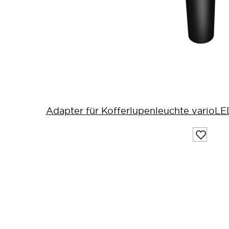
Adapter für Kofferlupenleuchte varioLED
Auf
die
Wunschli