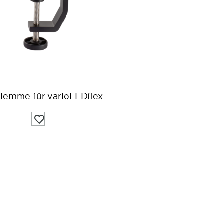
klemme für varioLEDflex
Auf
die
Wunschliste