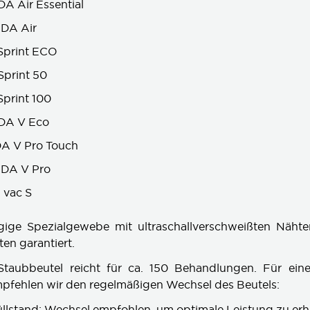
DA Air Essential
ÜDA Air
Sprint ECO
print 50
print 100
ÜDA V Eco
DA V Pro Touch
ÜDA V Pro
 vac S
gige Spezialgewebe mit ultraschallverschweißten Näht
ten garantiert.
Staubbeutel reicht für ca. 150 Behandlungen. Für ein
pfehlen wir den regelmäßigen Wechsel des Beutels:
llstand: Wechsel empfohlen, um optimale Leistung zu erh