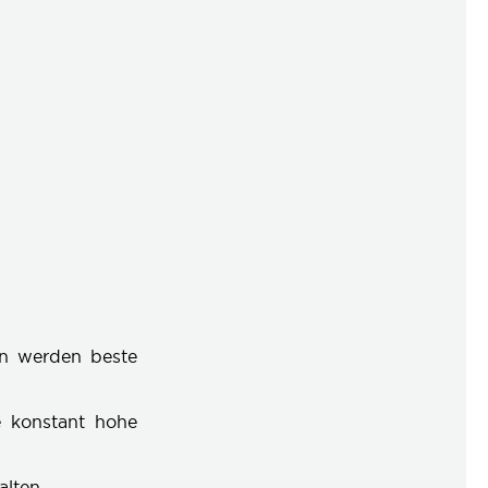
en werden beste
e konstant hohe
alten