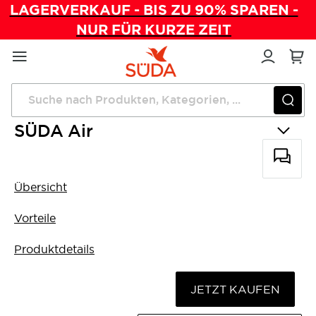
LAGERVERKAUF - BIS ZU 90% SPAREN -
NUR FÜR KURZE ZEIT
Direkt
zum
Inhalt
Startseite
Fußpflegegeräte
SÜDA Air
SÜDA Air
Übersicht
Vorteile
Produktdetails
JETZT KAUFEN