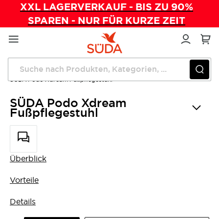
XXL LAGERVERKAUF - BIS ZU 90%
SPAREN - NUR FÜR KURZE ZEIT
Direkt
zum
Inhalt
Startseite
Fußpflegestühle
SÜDA Podo Xdream Fußpflegestuhl
SÜDA Podo Xdream
Fußpflegestuhl
Überblick
Vorteile
Details