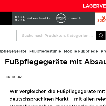
LAGERVER
Direkt
zum
Verbrauchsartikel
Kosmetik
Inhalt
ßpflegegeräte
Fußpflegestühle
Mobile Fußpflege
Pr
Startseite
Magazin
Interessante Artikel rund um die Fußpflege
Fußpflegegeräte mit Absa
Juni 10, 2026
Wir vergleichen die Fußpflegegeräte mit
deutschsprachigen Markt – mit allen rele