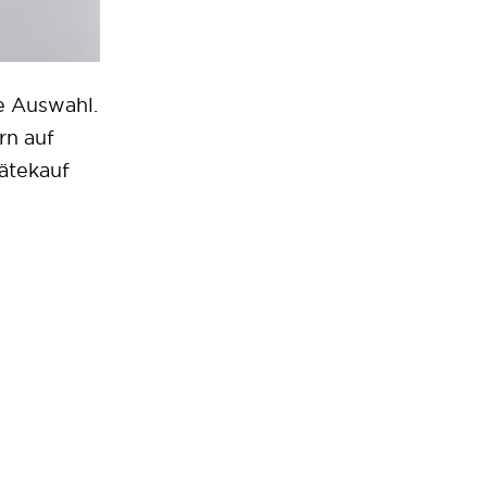
e Auswahl.
rn auf
rätekauf