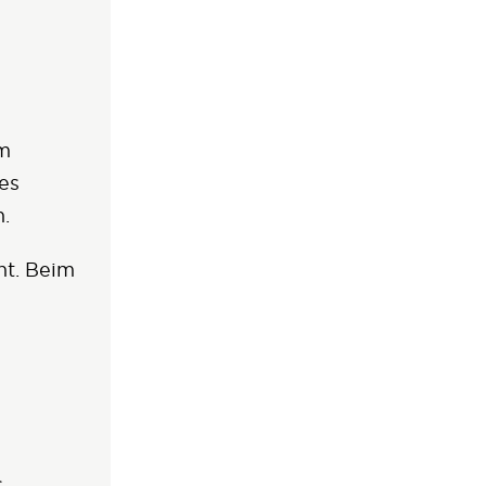
om
es
.
cht. Beim
s