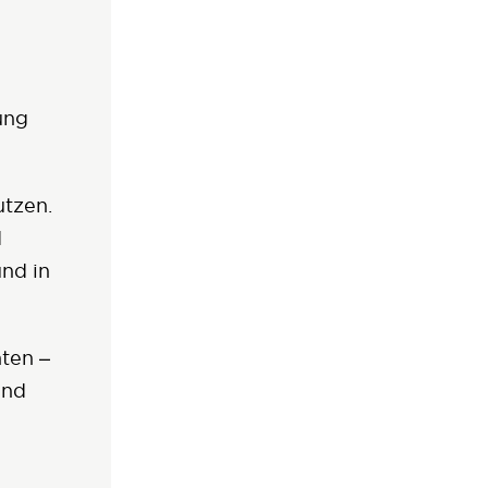
ung
utzen.
d
und in
ten –
und