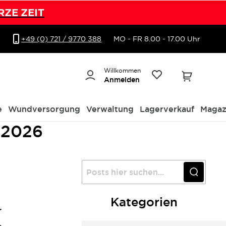
RZE ZEIT
+49 (0) 721 / 9770 388
MO - FR 8.00 - 17.00 Uhr
Willkommen
Anmelden
e
Wundversorgung
Verwaltung
Lagerverkauf
Magaz
 2026
Kategorien
r