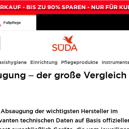
KAUF - BIS ZU 90% SPAREN - NUR FÜR KU
Fußpflege
axishygiene
Einrichtung
Pflegeprodukte
Instrument
Fußpflegegeräte mit Absaugung – der große Vergleich 2026
ugung – der große Vergleich
 Absaugung der wichtigsten Hersteller im
vanten technischen Daten auf Basis offizielle