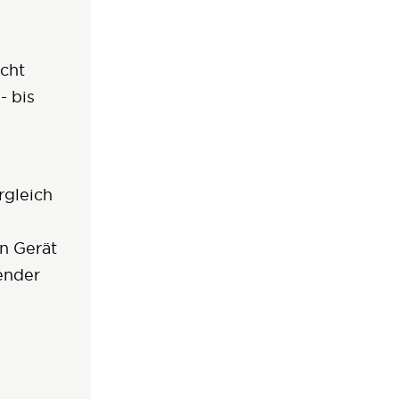
cht
- bis
rgleich
n Gerät
tender