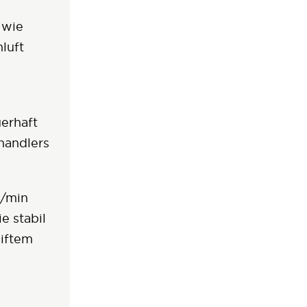
 wie
luft
erhaft
handlers
l/min
e stabil
eiftem