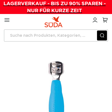
LAGERVERKAUF - BIS ZU 90% SPAREN -
NUR FÜR KURZE ZEIT
Direkt
zum
Inhalt
Startseite
Instrumente
Credo Hornhauthobel