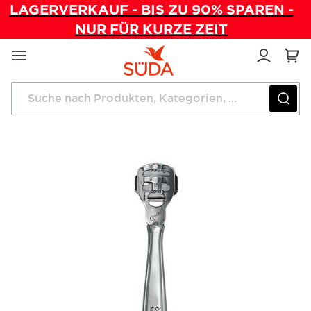
LAGERVERKAUF - BIS ZU 90% SPAREN -
NUR FÜR KURZE ZEIT
Direkt
zum
Inhalt
Startseite
Instrumente
Credo-Hornhauthobel