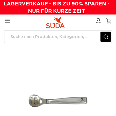
LAGERVERKAUF - BIS ZU 90% SPAREN -
NUR FÜR KURZE ZEIT
Direkt
zum
Inhalt
Startseite
Instrumente
SÜDA Hornhauthobel