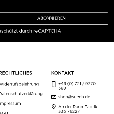
ABONNIEREN
eschützt durch reCAPTCHA
RECHTLICHES
KONTAKT
+49 (0) 721 / 9770
Widerrufsbelehrung
388
Datenschutzerklärung
shop@sueda.de
Impressum
An der RaumFabrik
33b 76227
AGB