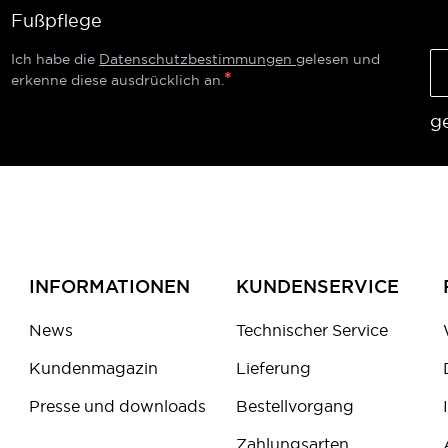
Fußpflege
Ich habe die
Datenschutzbestimmungen
gelesen und
erkenne diese ausdrücklich an.
g
INFORMATIONEN
KUNDENSERVICE
News
Technischer Service
Kundenmagazin
Lieferung
Presse und downloads
Bestellvorgang
Zahlungsarten