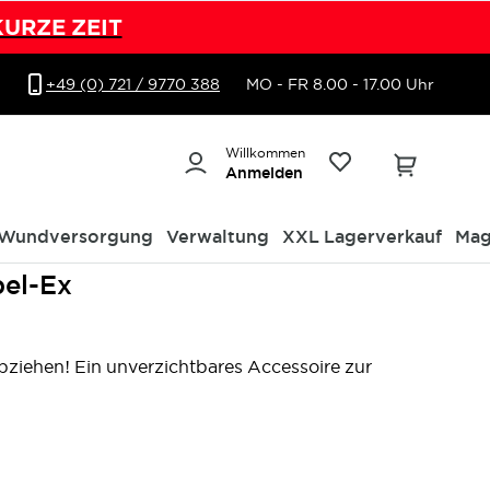
KURZE ZEIT
+49 (0) 721 / 9770 388
MO - FR 8.00 - 17.00 Uhr
Willkommen
Anmelden
Wundversorgung
Verwaltung
XXL Lagerverkauf
Mag
pel-Ex
bziehen! Ein unverzichtbares Accessoire zur