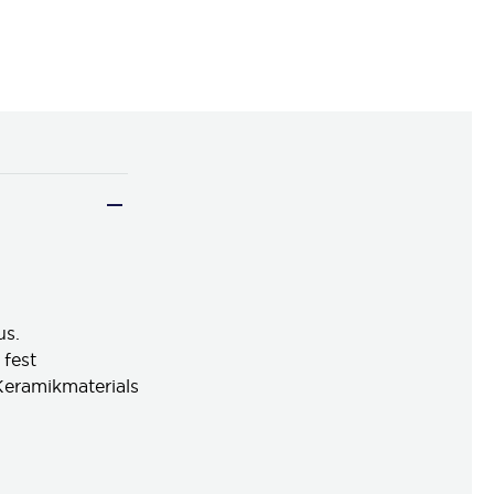
us.
schaft des fest
erials