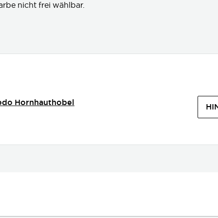
arbe nicht frei wählbar.
edo Hornhauthobel
HI