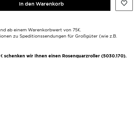
In den Warenkorb
rsand ab einem Warenkorbwert von 75€.
tionen zu Speditionssendungen für Großgüter (wie z.B.
€ schenken wir Ihnen einen Rosenquarzroller (5030.170).