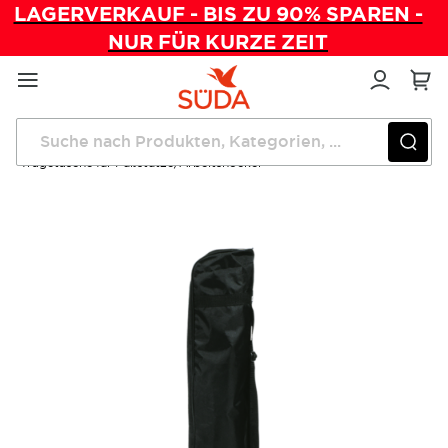
LAGERVERKAUF - BIS ZU 90% SPAREN -
NUR FÜR KURZE ZEIT
Direkt
zum
Inhalt
Startseite
Mobile Fußpflege
Tragetasche für Fußstütze/Arbeitshocker