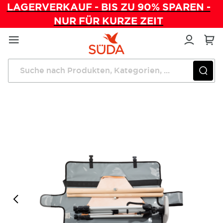
LAGERVERKAUF - BIS ZU 90% SPAREN -
NUR FÜR KURZE ZEIT
Direkt
zum
Inhalt
Startseite
Mobile Fußpflege
SÜDA mobility Tragehilfe