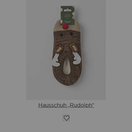
Hausschuh „Rudolph“
Auf
die
Wunschliste