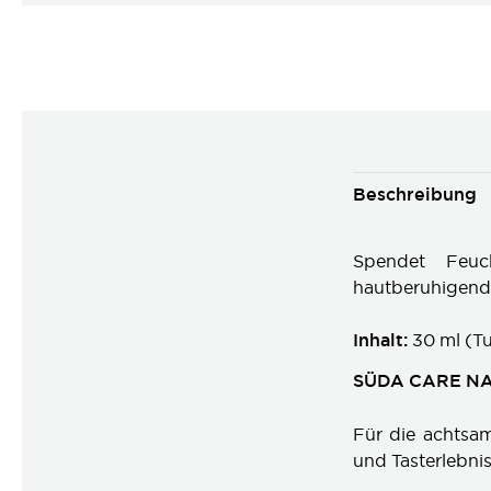
Beschreibung
Spendet Feuch
hautberuhigend 
Inhalt:
30 ml (T
SÜDA CARE N
Für die achtsam
und Tasterlebni