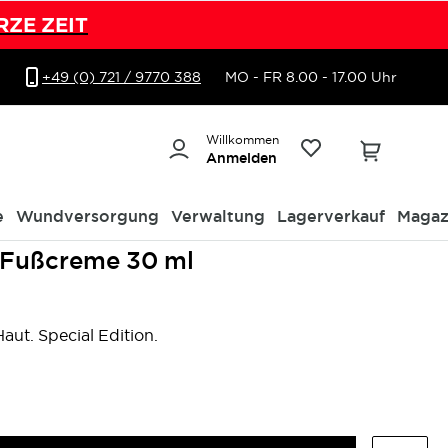
RZE ZEIT
+49 (0) 721 / 9770 388
MO - FR 8.00 - 17.00 Uhr
Willkommen
Anmelden
e
Wundversorgung
Verwaltung
Lagerverkauf
Magaz
Fußcreme 30 ml
ut. Special Edition.