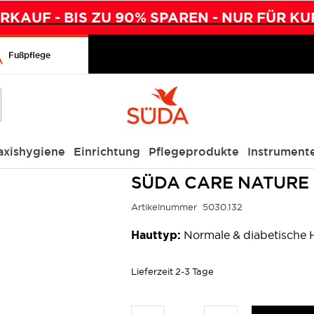
KAUF - BIS ZU 90% SPAREN - NUR FÜR KU
Fußpflege
axishygiene
Einrichtung
Pflegeprodukte
Instrument
 Fußcreme 30 ml
SÜDA CARE NATURE 
Artikelnummer
5030.132
Hauttyp:
Normale & diabetische Ha
Lieferzeit
2-3 Tage