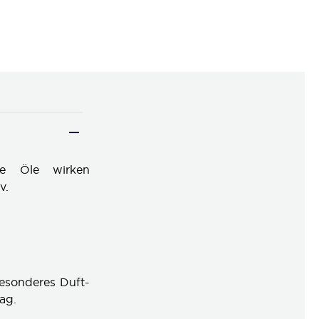
lle Öle wirken
v.
besonderes Duft-
ag.