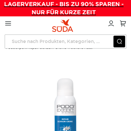
LAGERVERKAUF - BIS ZU 90% SPAREN -
NUR FÜR KURZE ZEIT
Direkt
zum
Inhalt
Startseite
Pflegeprodukte
Schaum-Cremes
Podoexpert Repair Schaum-Creme Trockene Haut