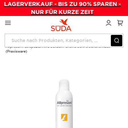
LAGERVERKAUF - BIS ZU 90% SPAREN -
NUR FÜR KURZE ZEIT
Direkt
zum
Inhalt
Startseite
Pflegeprodukte
Allpresan Fuß spezial Nr. 3 Schaum-Creme Sehr trockene Haut
(Praxisware)