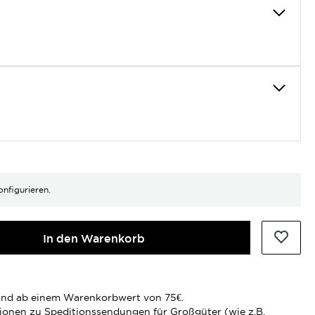
onfigurieren.
In den Warenkorb
rsand ab einem Warenkorbwert von 75€.
tionen zu Speditionssendungen für Großgüter (wie z.B.