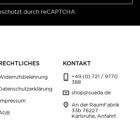
eschützt durch reCAPTCHA
RECHTLICHES
KONTAKT
+49 (0) 721 / 9770
Widerrufsbelehrung
388
Datenschutzerklärung
shop@sueda.de
Impressum
An der RaumFabrik
33b 76227
AGB
Karlsruhe, Anfahrt