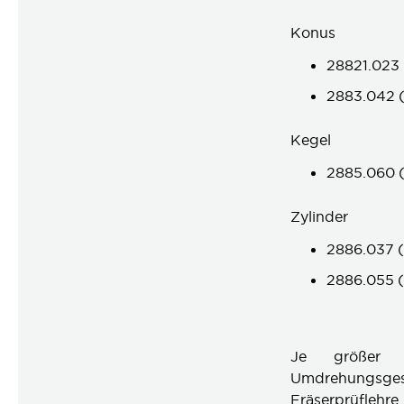
Konus
28821.023 
2883.042 (
Kegel
2885.060 (
Zylinder
2886.037 (
2886.055 (
Je größer d
Umdrehungsge
Fräserprüflehre