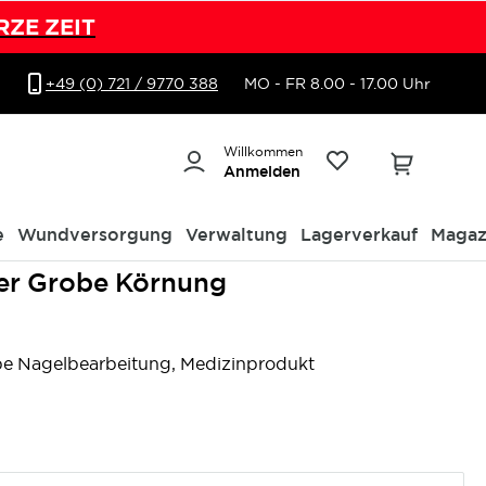
RZE ZEIT
+49 (0) 721 / 9770 388
MO - FR 8.00 - 17.00 Uhr
Willkommen
Anmelden
e
Wundversorgung
Verwaltung
Lagerverkauf
Magaz
er Grobe Körnung
be Nagelbearbeitung, Medizinprodukt