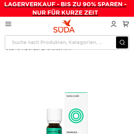
LAGERVERKAUF - BIS ZU 90% SPAREN -
NUR FÜR KURZE ZEIT
Direkt
zum
Inhalt
Startseite
Pflegeprodukte
SÜDA CARE SPECIAL Manukaöl, 10ml