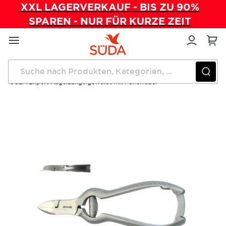
XXL LAGERVERKAUF - BIS ZU 90%
SPAREN - NUR FÜR KURZE ZEIT
Direkt
zum
Inhalt
Startseite
Instrumente
SÜDA Expert Nagelzange gewölbt mit Pufferfeder