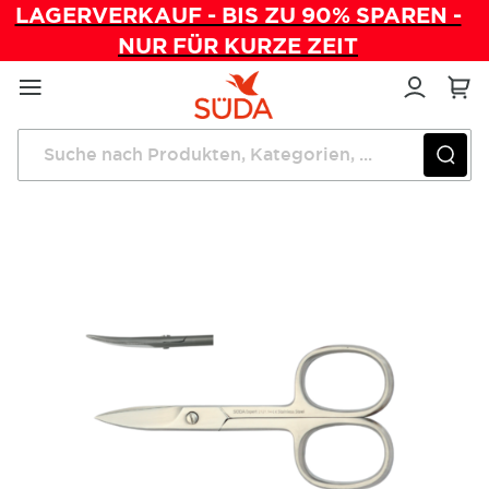
LAGERVERKAUF - BIS ZU 90% SPAREN -
NUR FÜR KURZE ZEIT
Direkt
zum
Inhalt
Startseite
Instrumente
SÜDA Expert Nagelschere gebogen