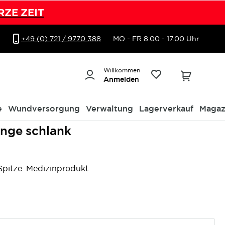
RZE ZEIT
+49 (0) 721 / 9770 388
MO - FR 8.00 - 17.00 Uhr
Willkommen
Anmelden
e
Wundversorgung
Verwaltung
Lagerverkauf
Magaz
nge schlank
Spitze. Medizinprodukt