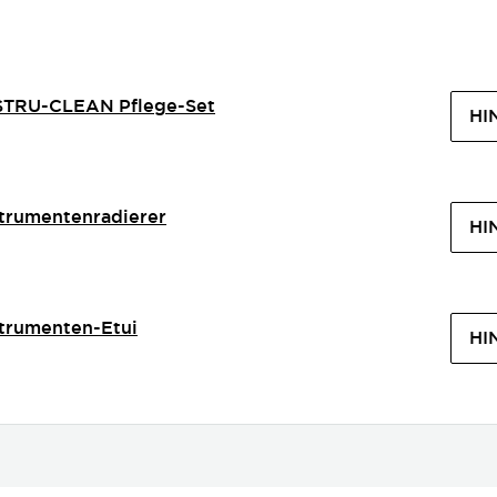
STRU-CLEAN Pflege-Set
HI
strumentenradierer
HI
strumenten-Etui
HI