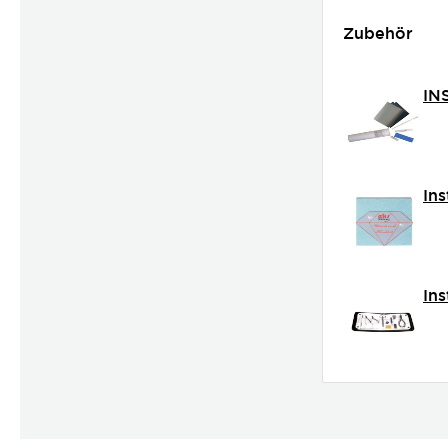
Zubehör
IN
In
In