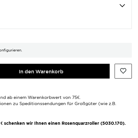
onfigurieren.
In den Warenkorb
rsand ab einem Warenkorbwert von 75€.
tionen zu Speditionssendungen für Großgüter (wie z.B.
€ schenken wir Ihnen einen Rosenquarzroller (5030.170).