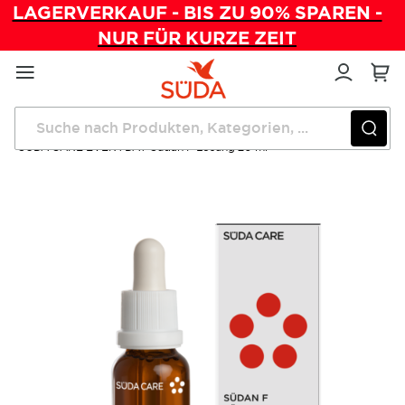
LAGERVERKAUF - BIS ZU 90% SPAREN -
NUR FÜR KURZE ZEIT
Direkt
zum
Inhalt
Startseite
Pflegeprodukte
SÜDA CARE EVERYDAY Südan F Lösung 20 ml