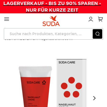
LAGERVERKAUF - BIS ZU 90% SPAREN -
NUR FÜR KURZE ZEIT
Direkt
zum
Inhalt
Startseite
Pflegeprodukte
SÜDA CARE EVERYDAY Nagelhaut Creme 30 ml