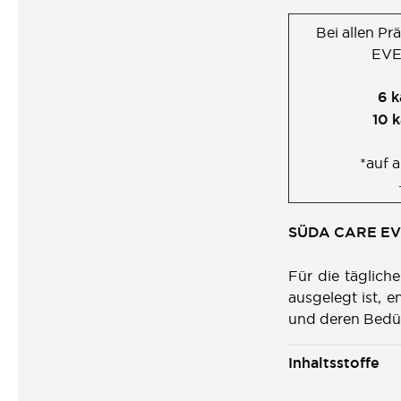
Bei allen P
EVER
6 k
10 k
*auf 
SÜDA CARE E
Für die tägliche
ausgelegt ist, 
und deren Bedür
Inhaltsstoffe