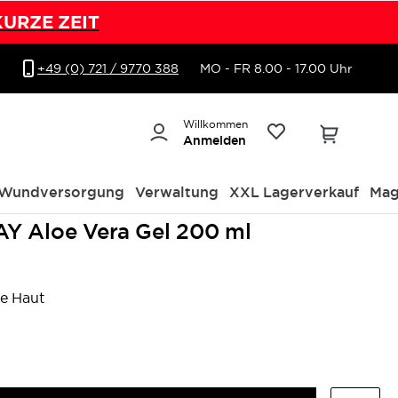
KURZE ZEIT
+49 (0) 721 / 9770 388
MO - FR 8.00 - 17.00 Uhr
Willkommen
Anmelden
Wundversorgung
Verwaltung
XXL Lagerverkauf
Mag
 Aloe Vera Gel 200 ml
ne Haut