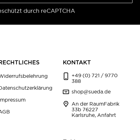
eschützt durch reCAPTCHA
RECHTLICHES
KONTAKT
+49 (0) 721 / 9770
Widerrufsbelehrung
388
Datenschutzerklärung
shop@sueda.de
Impressum
An der RaumFabrik
33b 76227
AGB
Karlsruhe, Anfahrt