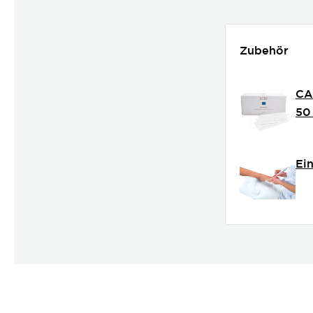
Zubehör
CA
50
Ei