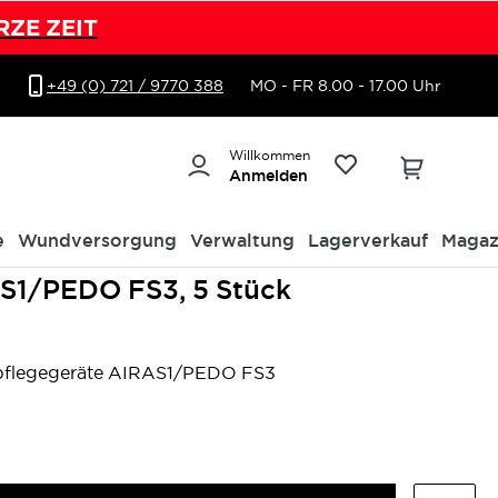
RZE ZEIT
+49 (0) 721 / 9770 388
MO - FR 8.00 - 17.00 Uhr
Willkommen
Anmelden
e
Wundversorgung
Verwaltung
Lagerverkauf
Magaz
AS1/PEDO FS3, 5 Stück
ßpflegegeräte AIRAS1/PEDO FS3