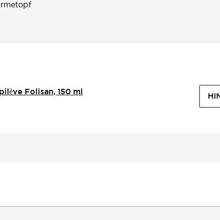
rmetopf
ilève Folisan, 150 ml
HI