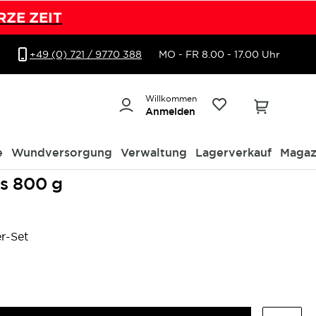
RZE ZEIT
+49 (0) 721 / 9770 388
MO - FR 8.00 - 17.00 Uhr
Willkommen
Anmelden
e
Wundversorgung
Verwaltung
Lagerverkauf
Magaz
hs 800 g
r-Set