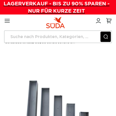
LAGERVERKAUF - BIS ZU 90% SPAREN -
NUR FÜR KURZE ZEIT
Direkt
zum
Inhalt
Startseite
Einrichtung
Geräte und Präparatewagen
Schubladeneinsatz CUBUS Schale 30x8x5 cm