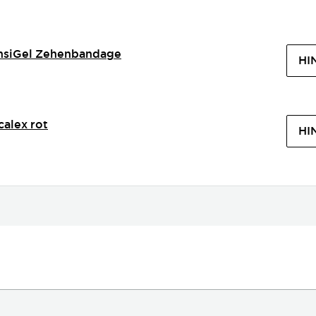
nsiGel Zehenbandage
HI
calex rot
HI