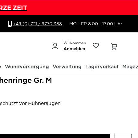
RZE ZEIT
+49 (0) 721 / 9770 388
MO - FR 8.00 - 17.00 Uhr
Willkommen
Anmelden
e
Wundversorgung
Verwaltung
Lagerverkauf
Magaz
henringe Gr. M
 schützt vor Hühneraugen