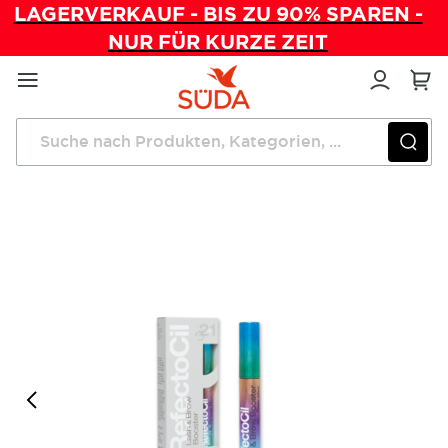
LAGERVERKAUF - BIS ZU 90% SPAREN -
NUR FÜR KURZE ZEIT
Direkt
zum
Inhalt
Startseite
RefectoCil Lash&Brow Booster 2in1