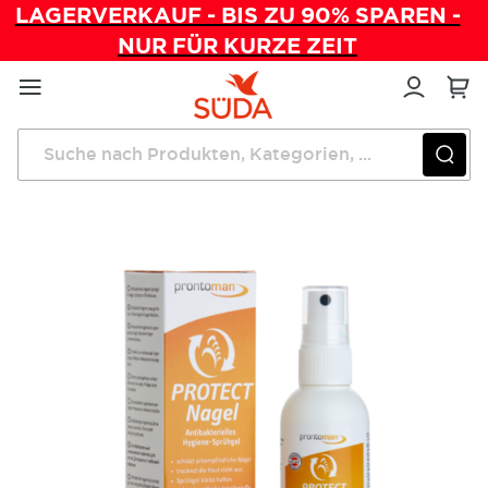
LAGERVERKAUF - BIS ZU 90% SPAREN -
NUR FÜR KURZE ZEIT
Direkt
zum
Inhalt
Startseite
Prontoman ® Protect Nagel