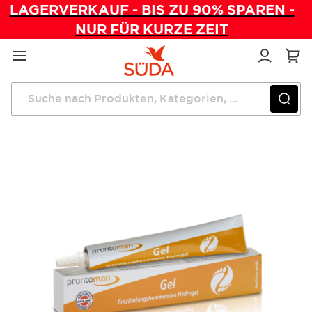
LAGERVERKAUF - BIS ZU 90% SPAREN -
NUR FÜR KURZE ZEIT
Direkt
zum
Inhalt
Startseite
Praxishygiene
prontomanÂ® Gel 20ml