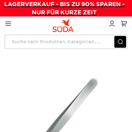
LAGERVERKAUF - BIS ZU 90% SPAREN -
NUR FÜR KURZE ZEIT
Direkt
zum
Inhalt
Startseite
Instrumente
PREMIUM Pinzette slanted 9,5 cm