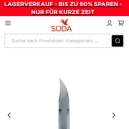
LAGERVERKAUF - BIS ZU 90% SPAREN -
NUR FÜR KURZE ZEIT
Direkt
zum
Inhalt
Startseite
Instrumente
PREMIUM Nagelzange gewölbt 13 cm