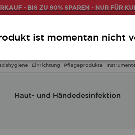
KAUF - BIS ZU 90% SPAREN - NUR FÜR KU
Fußpflege
rodukt ist momentan nicht v
axishygiene
Einrichtung
Pflegeprodukte
Instrument
Haut- und Händedesinfektion
Haut- und Händedesinfektion