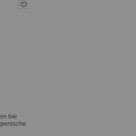
Auf
die
Wunschliste
en Sie
gienische