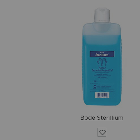
Bode Sterillium
Auf
die