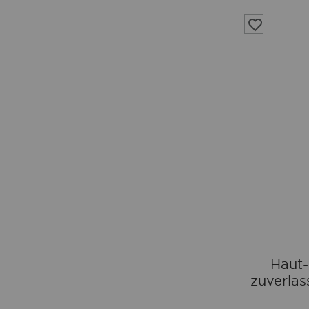
Auf
die
Wunschliste
Haut-
zuverläs