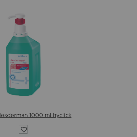
desderman 1000 ml hyclick
Auf
die