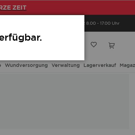
RZE ZEIT
+49 (0) 721 / 9770 388
MO - FR 8.00 - 17.00 Uhr
erfügbar.
Willkommen
Anmelden
e
Wundversorgung
Verwaltung
Lagerverkauf
Magaz