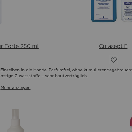
r Forte 250 ml
Cutasept F
Auf
die
chliste
Wunschlis
Einreiben in die Hände. Parfümfrei, ohne kumulierende
gebrauchs
nstige Zusatzstoffe – sehr hautverträglich.
Mehr anzeigen