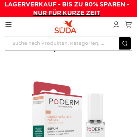
LAGERVERKAUF - BIS ZU 90% SPAREN -
NUR FÜR KURZE ZEIT
Direkt
zum
Inhalt
Startseite
Pflegeprodukte
PODERM Geschwächte Nägel 8 ml