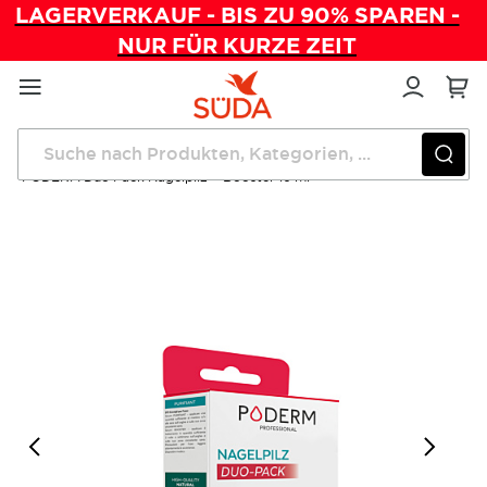
LAGERVERKAUF - BIS ZU 90% SPAREN -
NUR FÜR KURZE ZEIT
Direkt
zum
Inhalt
Startseite
Pflegeprodukte
PODERM Duo Pack Nagelpilz + Booster 16 ml