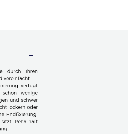
die durch ihren
 vereinfacht.
nierung verfügt
n schon wenige
higen und schwer
cht lockern oder
he Endfixierung.
itzt. Peha-haft
ung.