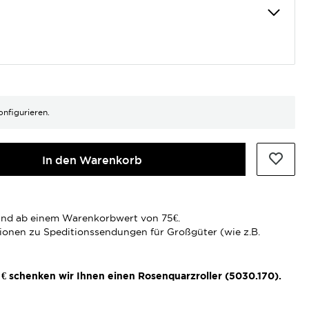
onfigurieren.
In den Warenkorb
rsand ab einem Warenkorbwert von 75€.
tionen zu Speditionssendungen für Großgüter (wie z.B.
€ schenken wir Ihnen einen Rosenquarzroller (5030.170).