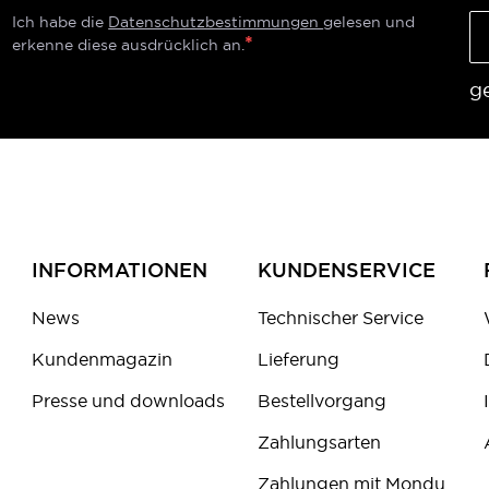
Ich habe die
Datenschutzbestimmungen
gelesen und
erkenne diese ausdrücklich an.
g
INFORMATIONEN
KUNDENSERVICE
News
Technischer Service
Kundenmagazin
Lieferung
Presse und downloads
Bestellvorgang
Zahlungsarten
Zahlungen mit Mondu