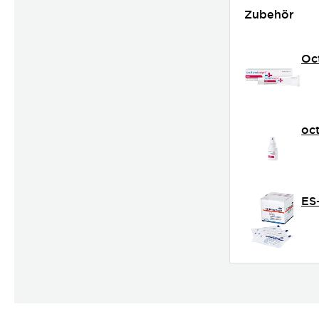
Zubehör
Oc
oc
ES