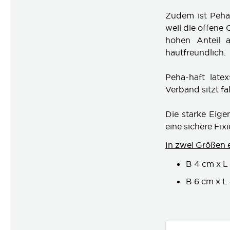
Zudem ist Peha-
weil die offene
hohen Anteil a
hautfreundlich.
Peha-haft late
Verband sitzt f
Die starke Eige
eine sichere Fix
In zwei Größen e
B 4 cm x L
B 6 cm x L