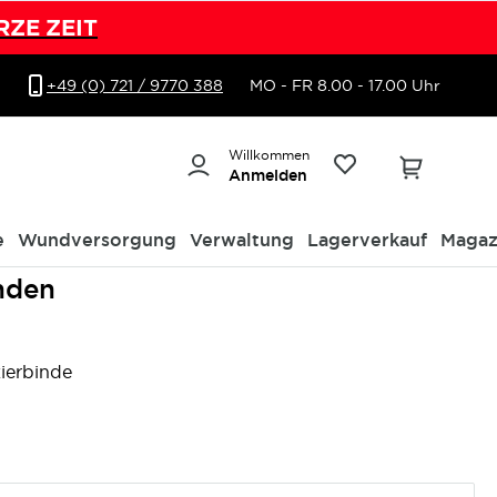
RZE ZEIT
+49 (0) 721 / 9770 388
MO - FR 8.00 - 17.00 Uhr
Willkommen
Anmelden
e
Wundversorgung
Verwaltung
Lagerverkauf
Magaz
inden
xierbinde