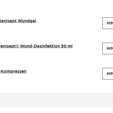
tenisept Wundgel
HI
tenisept® Wund-Desinfektion 50 ml
HI
-Kompressen
HI