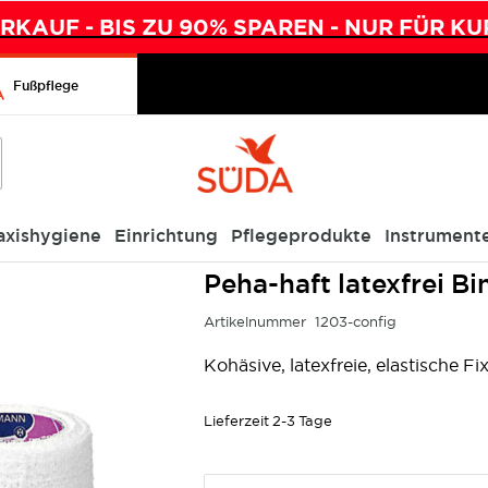
KAUF - BIS ZU 90% SPAREN - NUR FÜR KU
Fußpflege
axishygiene
Einrichtung
Pflegeprodukte
Instrument
Peha-haft latexfrei Binden
Peha-haft latexfrei B
Artikelnummer
1203-config
Kohäsive, latexfreie, elastische Fi
Lieferzeit
2-3 Tage