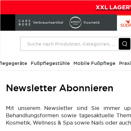
XXL LAGERV
Direkt
zum
Verbrauchsartikel
Kosmetik
Inhalt
flegegeräte
Fußpflegestühle
Mobile Fußpflege
Prax
Startseite
Newsletter Abonnieren
Newsletter Abonnieren
Mit unserem Newsletter sind Sie immer up 
Behandlungsformen sowie tagesaktuelle Theme
Kosmetik, Wellness & Spa sowie Nails oder au