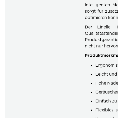
intelligenten 
sorgt für zusät
optimieren könn
Der Linelle 
Qualitätsstandar
Produktgaranti
nicht nur hervor
Produktmerkma
Ergonomis
Leicht und
Hohe Nadel
Geräuschar
Einfach zu
Flexibles,