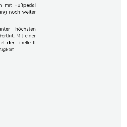
on mit Fußpedal
bung noch weiter
nter höchsten
ertigt. Mit einer
 der Linelle II
igkeit.