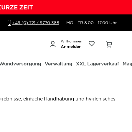
KURZE ZEIT
+49 (0) 721 / 9770 388
MO - FR 8.00 - 17.00 Uhr
Willkommen
Anmelden
Wundversorgung
Verwaltung
XXL Lagerverkauf
Mag
 Ergebnisse, einfache Handhabung und hygienisches