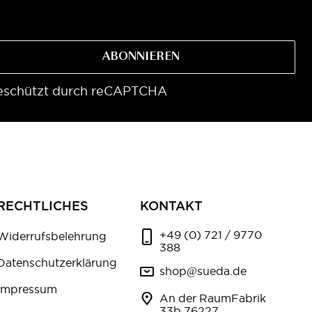
ABONNIEREN
eschützt durch reCAPTCHA
RECHTLICHES
KONTAKT
+49 (0) 721 / 9770
Widerrufsbelehrung
388
Datenschutzerklärung
shop@sueda.de
Impressum
An der RaumFabrik
33b 76227