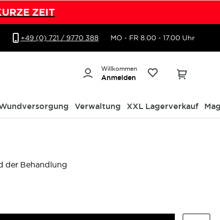
KURZE ZEIT
+49 (0) 721 / 9770 388
MO - FR 8.00 - 17.00 Uhr
Willkommen
Anmelden
Wundversorgung
Verwaltung
XXL Lagerverkauf
Mag
d der Behandlung