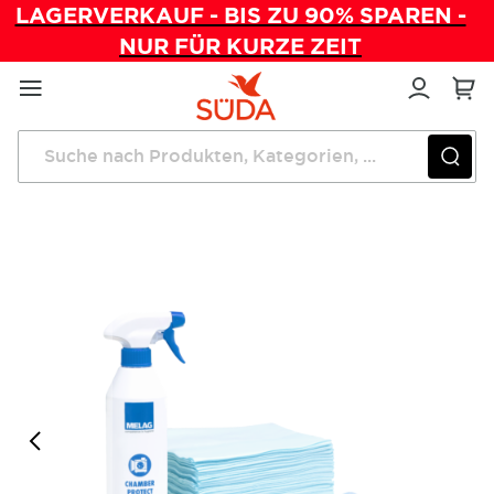
LAGERVERKAUF - BIS ZU 90% SPAREN -
NUR FÜR KURZE ZEIT
Direkt
zum
Inhalt
Startseite
Praxishygiene
Kesselreinigungsset