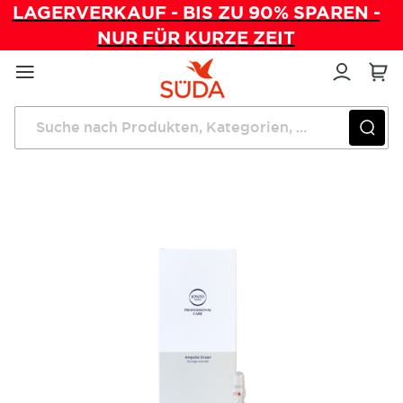
LAGERVERKAUF - BIS ZU 90% SPAREN -
NUR FÜR KURZE ZEIT
Direkt
zum
Inhalt
Startseite
IONTO-COMED Professional Care OCEAN-Ampulle