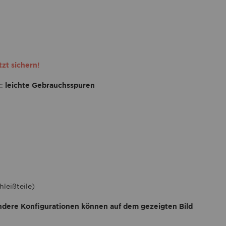
tzt sichern!
t:
leichte Gebrauchsspuren
leißteile)
ndere Konfigurationen können auf dem gezeigten Bild