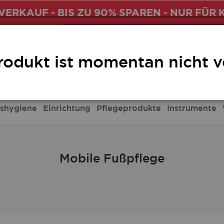
ERKAUF - BIS ZU 90% SPAREN - NUR FÜR 
Fußpflege
rodukt ist momentan nicht v
ishygiene
Einrichtung
Pflegeprodukte
Instrumente
Mobile Fußpflege