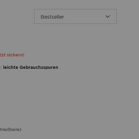
tzt sichern!
t:
leichte Gebrauchsspuren
leißteile)