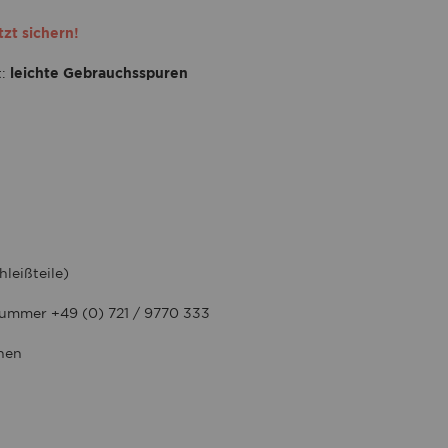
tzt sichern!
t:
leichte Gebrauchsspuren
leißteile)
 Nummer +49 (0) 721 / 9770 333
nnen