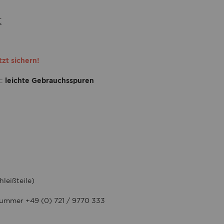
t
tzt sichern!
t:
leichte Gebrauchsspuren
leißteile)
 Nummer +49 (0) 721 / 9770 333