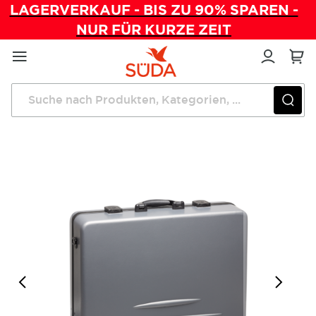
LAGERVERKAUF - BIS ZU 90% SPAREN -
NUR FÜR KURZE ZEIT
Direkt
zum
Inhalt
Startseite
Mobile Fußpflege
SÜDA Mobility Compact